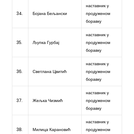
наставник у
34.
Бојана Бељански
продуженом
боравку
наставник у
35.
Љупка Гурбај
продуженом
боравку
наставник у
36.
Светлана Цвитић
продуженом
боравку
наставник у
37.
Жељка Чизмић
продуженом
боравку
наставник у
38.
Милица Карановић
продуженом