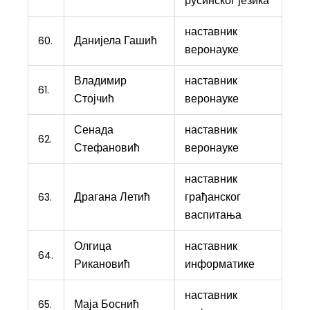
русинског језика
наставник
Данијела Гашић
60.
веронауке
Владимир
наставник
61.
Стојчић
веронауке
Сенада
наставник
62.
Стефановић
веронауке
наставник
Драгана Летић
грађанског
63.
васпитања
Олгица
наставник
64.
Рикановић
информатике
наставник
Маја Боснић
65.