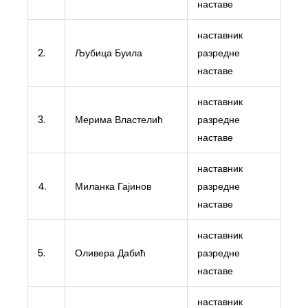
наставе
наставник
2.
Љубица Буила
разредне
наставе
наставник
3.
Мерима Властелић
разредне
наставе
наставник
4.
Миланка Гајинов
разредне
наставе
наставник
5.
Оливера Дабић
разредне
наставе
наставник