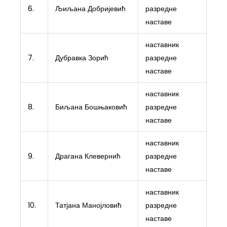
6.
Љиљана Добријевић
разредне
наставе
наставник
7.
Дубравка Зорић
разредне
наставе
наставник
8.
Биљана Бошњаковић
разредне
наставе
наставник
9.
Драгана Клевернић
разредне
наставе
наставник
10.
Татјана Манојловић
разредне
наставе