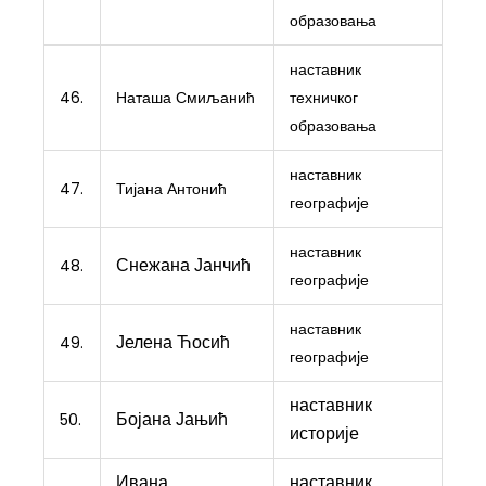
образовања
наставник
46.
Наташа Смиљанић
техничког
образовања
наставник
47.
Тијана Антонић
географије
наставник
Снежана Јанчић
48.
географије
наставник
Јелена Ћосић
49.
географије
наставник
Бојана Јањић
50.
историје
Ивана
наставник