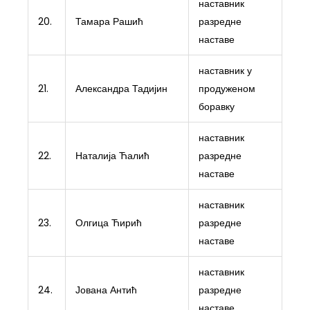
наставник
20.
Тамара Рашић
разредне
наставе
наставник у
21.
Александра Тадијин
продуженом
боравку
наставник
22.
Наталија Ћалић
разредне
наставе
наставник
23.
Олгица Ћирић
разредне
наставе
наставник
24.
Јована Антић
разредне
наставе