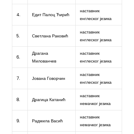
наставник
4.
Едит Палоц Ћирић
енглеског језика
наставник
5.
Светлана Раковић
енглеског језика
Драгана
наставник
6.
Милованчев
енглеског језика
наставник
7.
Јована Говорчин
енглеског језика
наставник
8.
Драгица Катанић
немачког језика
наставник
9.
Радмила Васић
немачког језика