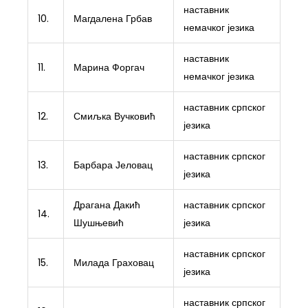
наставник
10.
Магдалена Грбав
немачког језика
наставник
11.
Марина Форгач
немачког језика
наставник српског
12.
Смиљка Вучковић
језика
наставник српског
13.
Барбара Јеловац
језика
Драгана Дакић
наставник српског
14.
Шушњевић
језика
наставник српског
15.
Милада Граховац
језика
наставник српског