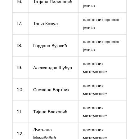
16.
Татјана Пилиповић
језика
наставник српског
17.
Тања Кожул
језика
наставник српског
18.
Гордана Вујовић
језика
наставник
19.
Александра Шућур
математике
наставник
20.
Снежана Бортник
математике
наставник
21.
Тијана Влаховић
математике
Љиљана
наставник
22.
Мучибабић
математике