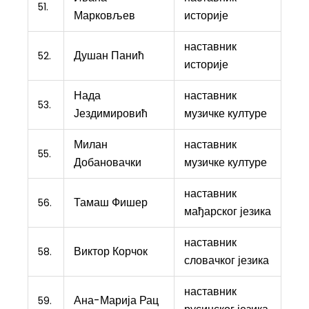
51.
Марковљев
историје
наставник
Душан Панић
52.
историје
Нада
наставник
53.
Јездимировић
музичке културе
Милан
наставник
55.
Добановачки
музичке културе
наставник
Тамаш Фишер
56.
мађарског језика
наставник
Виктор Корчок
58.
словачког језика
наставник
Ана-Марија Рац
59.