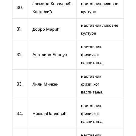
Јасмина Ковачевић
наставник ликовне
30.
Кнежевић
културе
наставник ликовне
31.
Добро Марић
културе
наставник
32.
Ангелина Бенцун
физичког
васпитања.
наставник
33.
Лили Мичкеи
физичког
васпитања.
наставник
34.
НиколаПавловић
физичког
васпитања.
наставник