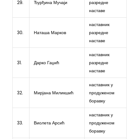
29.
Ђурђина Мучаји
разредне
наставе
наставник
30.
Наташа Марков
разредне
наставе
наставник
31.
Дарко Гаџић
разредне
наставе
наставник у
32.
Мирјана Миликшић
продуженом
боравку
наставник у
33.
Виолета Арсић
продуженом
боравку