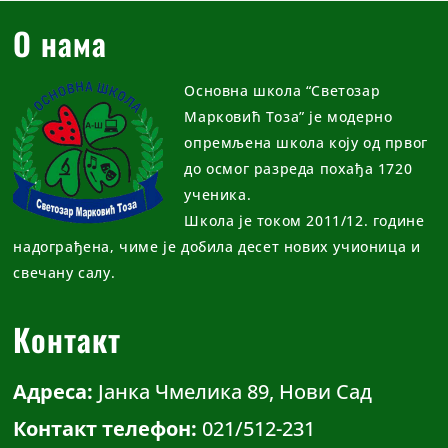
О нама
Основна школа “Светозар
Марковић Тоза” је модерно
опремљена школа коју од првог
до осмог разреда похађа 1720
ученика.
Школа је током 2011/12. године
надограђена, чиме је добила десет нових учионица и
свечану салу.
Контакт
Адреса:
Јанка Чмелика 89, Нови Сад
Контакт телефон:
021/512-231