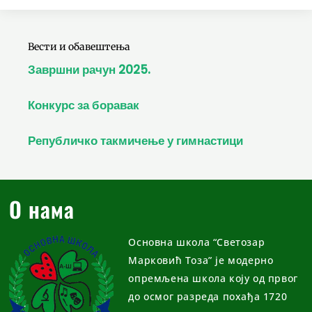
Вести и обавештења
Завршни рачун 2025.
Конкурс за боравак
Републичко такмичење у гимнастици
О нама
Основна школа “Светозар
Марковић Тоза” је модерно
опремљена школа коју од првог
до осмог разреда похађа 1720