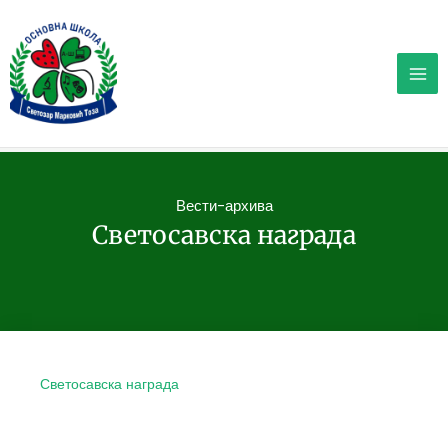
Пређи
на
садржај
Вести-архива
Светосавска награда
Светосавска награда