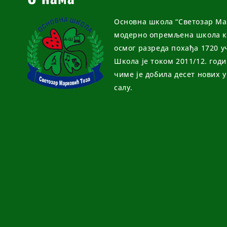
Основна школа “Светозар Мар
модерно опремљена школа ко
осмог разреда похађа 1720 у
Школа је током 2011/12. год
чиме је добила десет нових 
салу.