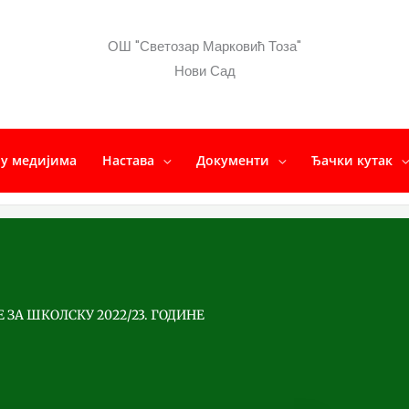
ОШ "Светозар Марковић Тоза"
Нови Сад
у медијима
Настава
Документи
Ђачки кутак
ЗА ШКОЛСКУ 2022/23. ГОДИНЕ