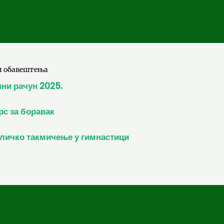
и обавештења
ни рачун 2025.
рс за боравак
личко такмичење у гимнастици