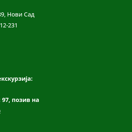
89, Нови Сад
12-231
екскурзија:
: 97, позив на
0