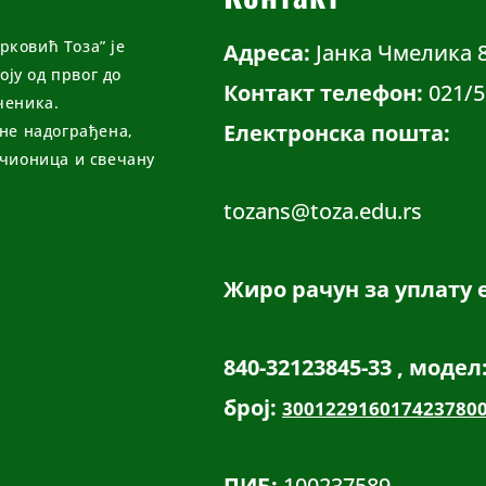
ковић Тоза” је
Адреса:
Јанка Чмелика 
ју од првог до
Контакт телефон:
021/5
ченика.
Електронска пошта:
ине надограђена,
учионица и свечану
tozans@toza.edu.rs
Жиро рачун за уплату 
840-32123845-33 , модел
број:
300122916017423780
ПИБ:
100237589