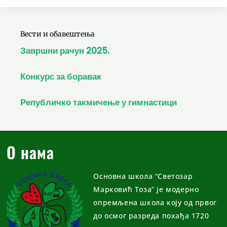
Вести и обавештења
Завршни рачун 2025.
Конкурс за боравак
Републичко такмичење у гимнастици
О нама
Основна школа “Светозар
Марковић Тоза” је модерно
опремљена школа коју од првог
до осмог разреда похађа 1720