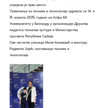
освојила је прво место.
Такмичење из технике и технологије одржало се 14. и
15. априла 2025. године на Алфа БК
Универзитету у Београду у организацији Друштва
педагога техничке културе и Министарства
просвете Републике Србије.
Све честитке ученици Мили Кнежевић и ментору
Радмили Јојић, наставници технике и
технологије.