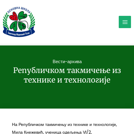
Пређи
на
садржај
Вести-архива
Републичком такмичење из
технике и технологије
На Републичком такмичењу из технике и технологије,
Мила Кнежевић, ученица одељења VI/2,