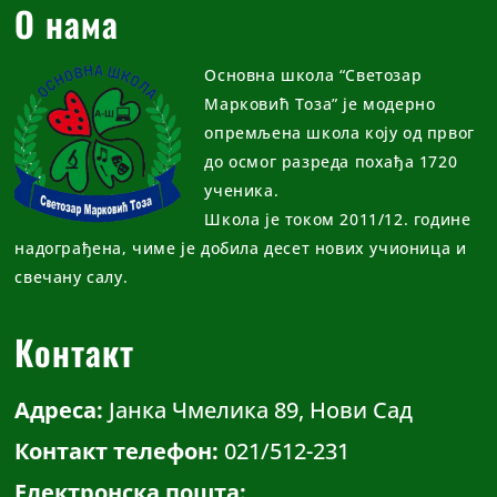
О нама
Основна школа “Светозар
Марковић Тоза” је модерно
опремљена школа коју од првог
до осмог разреда похађа 1720
ученика.
Школа је током 2011/12. године
надограђена, чиме је добила десет нових учионица и
свечану салу.
Контакт
Адреса:
Јанка Чмелика 89, Нови Сад
Контакт телефон:
021/512-231
Електронска пошта: