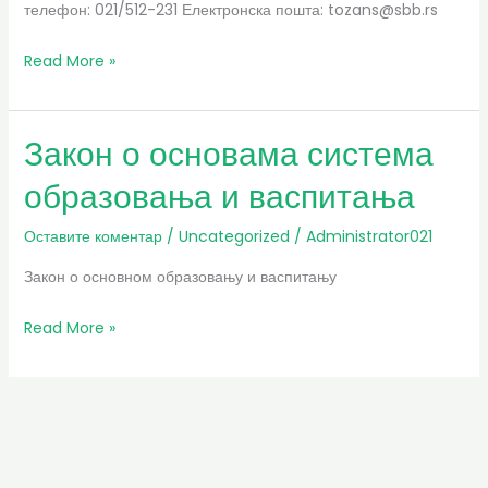
телефон: 021/512-231 Електронска пошта: tozans@sbb.rs
Read More »
Закон о основама система
Закон
о
образовања и васпитања
основама
система
Оставите коментар
/
Uncategorized
/
Administrator021
образовања
Закон о основном образовању и васпитању
и
васпитања
Read More »