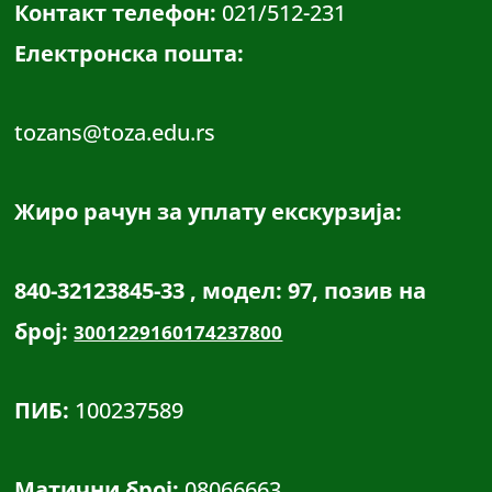
Контакт телефон:
021/512-231
Електронска пошта:
tozans@toza.edu.rs
Жиро рачун за уплату екскурзија:
840-32123845-33 , модел: 97, позив на
број:
3001229160174237800
ПИБ:
100237589
Матични број:
08066663