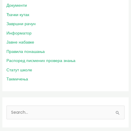
Документи
Ђачки кутак
Завршни рачун
Информатор
Јавне набавке
Правила понашања
Распоред писмених провера знања
Статут школе
Такмичења
П
р
е