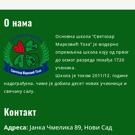
О нама
Основна школа “Светозар
Марковић Тоза” је модерно
опремљена школа коју од првог
до осмог разреда похађа 1720
ученика.
Школа је током 2011/12. године
надограђена, чиме је добила десет нових учионица и
свечану салу.
Контакт
Адреса:
Јанка Чмелика 89, Нови Сад