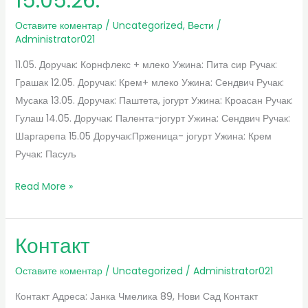
15.05.26.
11.05.26.
до
Оставите коментар
/
Uncategorized
,
Вести
/
Administrator021
15.05.26.
11.05. Доручак: Корнфлекс + млеко Ужина: Пита сир Ручак:
Грашак 12.05. Доручак: Крем+ млеко Ужина: Сендвич Ручак:
Мусака 13.05. Доручак: Паштета, јогурт Ужина: Кроасан Ручак:
Гулаш 14.05. Доручак: Палента-јогурт Ужина: Сендвич Ручак:
Шаргарепа 15.05 Доручак:Прженица- јогурт Ужина: Крем
Ручак: Пасуљ
Read More »
Контакт
Контакт
Оставите коментар
/
Uncategorized
/
Administrator021
Контакт Адреса: Јанка Чмелика 89, Нови Сад Контакт