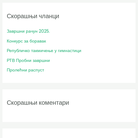
т
Скорашњи чланци
р
а
Завршни рачун 2025.
г
Конкурс за боравак
а
з
Републичко такмичење у гимнастици
а
РТВ Пробни завршни
:
Пролећни распуст
Скорашњи коментари